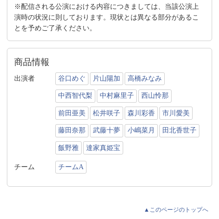
※配信される公演における内容につきましては、当該公演上
演時の状況に則しております。現状とは異なる部分があるこ
とを予めご了承ください。
商品情報
出演者
谷口めぐ
片山陽加
高橋みなみ
中西智代梨
中村麻里子
西山怜那
前田亜美
松井咲子
森川彩香
市川愛美
藤田奈那
武藤十夢
小嶋菜月
田北香世子
飯野雅
達家真姫宝
チーム
チームA
▲このページのトップへ