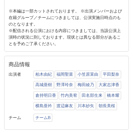
※本編は一部カットされております。 ※出演メンバーおよび
在籍グループ／チームにつきましては、公演実施日時点のも
のとなります。
※配信される公演における内容につきましては、当該公演上
演時の状況に則しております。現状とは異なる部分があるこ
とを予めご了承ください。
商品情報
出演者
柏木由紀
福岡聖菜
小笠原茉由
平田梨奈
高城亜樹
野澤玲奈
梅田綾乃
大家志津香
倉持明日香
竹内美宥
田名部生来
橋本耀
横島亜衿
渡辺麻友
川本紗矢
朝長美桜
チーム
チームB