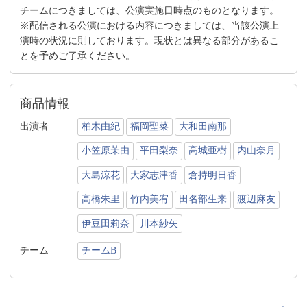
チームにつきましては、公演実施日時点のものとなります。
※配信される公演における内容につきましては、当該公演上
演時の状況に則しております。現状とは異なる部分があるこ
とを予めご了承ください。
商品情報
出演者
柏木由紀
福岡聖菜
大和田南那
小笠原茉由
平田梨奈
高城亜樹
内山奈月
大島涼花
大家志津香
倉持明日香
高橋朱里
竹内美宥
田名部生来
渡辺麻友
伊豆田莉奈
川本紗矢
チーム
チームB