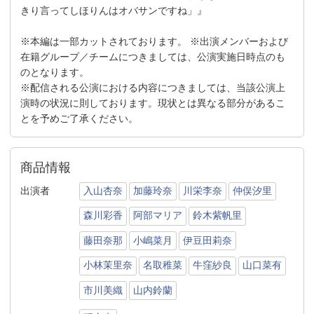
きり言ってしほりんはオバサンですね」』
※本編は一部カットされております。 ※出演メンバーおよび
在籍グループ／チームにつきましては、公演実施日時点のも
のとなります。
※配信される公演における内容につきましては、当該公演上
演時の状況に則しております。現状とは異なる部分があるこ
とを予めご了承ください。
商品情報
出演者
入山杏奈
加藤玲奈
川栄李奈
仲俣汐里
森川彩香
阿部マリア
鈴木紫帆里
藤田奈那
小嶋菜月
伊豆田莉奈
小林茉里奈
名取稚菜
牛窪紗良
山口菜有
市川美織
山内鈴蘭