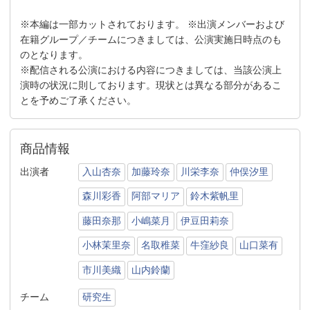
※本編は一部カットされております。 ※出演メンバーおよび
在籍グループ／チームにつきましては、公演実施日時点のも
のとなります。
※配信される公演における内容につきましては、当該公演上
演時の状況に則しております。現状とは異なる部分があるこ
とを予めご了承ください。
商品情報
出演者
入山杏奈
加藤玲奈
川栄李奈
仲俣汐里
森川彩香
阿部マリア
鈴木紫帆里
藤田奈那
小嶋菜月
伊豆田莉奈
小林茉里奈
名取稚菜
牛窪紗良
山口菜有
市川美織
山内鈴蘭
チーム
研究生