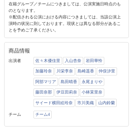
在籍グループ／チームにつきましては、公演実施日時点のも
のとなります。
※配信される公演における内容につきましては、当該公演上
演時の状況に則しております。現状とは異なる部分があるこ
とを予めご了承ください。
商品情報
出演者
佐々木優佳里
入山杏奈
岩田華怜
加藤玲奈
川栄李奈
島崎遥香
仲俣汐里
阿部マリア
島田晴香
永尾まりや
藤田奈那
伊豆田莉奈
小林茉里奈
サイード横田絵玲奈
市川美織
山内鈴蘭
チーム
チーム4