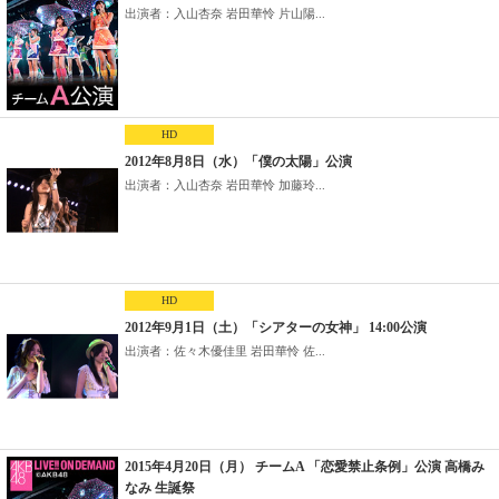
出演者：入山杏奈 岩田華怜 片山陽...
HD
2012年8月8日（水）「僕の太陽」公演
出演者：入山杏奈 岩田華怜 加藤玲...
HD
2012年9月1日（土）「シアターの女神」 14:00公演
出演者：佐々木優佳里 岩田華怜 佐...
2015年4月20日（月） チームA 「恋愛禁止条例」公演 高橋み
なみ 生誕祭