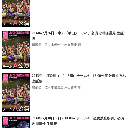
2014年2月26日（水）「横山チームA」公演 小林茉里奈 生誕
祭
出演者：佐々木優佳里 岩田華怜 川...
2013年11月30日（土）「横山チームA」18:00公演 佐藤すみれ
生誕祭
出演者：佐々木優佳里 入山杏奈 岩...
2014年5月18日（日）18:00～ チームA「恋愛禁止条例」公演
岩田華怜 生誕祭