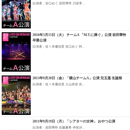
出演者：谷口めぐ 岩田華怜 川栄李...
2016年3月15日（火） チームA 「M.T.に捧ぐ」公演 岩田華怜
卒業公演
出演者：佐々木優佳里 谷口めぐ 村...
2013年9月20日（金）「横山チームA」公演 兒玉遥 生誕祭
出演者：佐々木優佳里 入山杏奈 岩...
2011年9月19日（月）「シアターの女神」 おやつ公演
出演者：岩田華怜 佐藤夏希 仲俣汐...