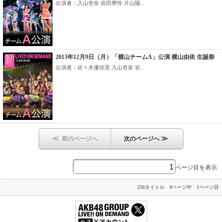
出演者：入山杏奈 岩田華怜 片山陽...
2013年12月9日（月）「横山チームA」公演 横山由依 生誕祭
出演者：佐々木優佳里 入山杏奈 岩...
≪
≫
前のページへ
次のページへ
ページ目を表示
236タイトル 8ページ中 1ページ目