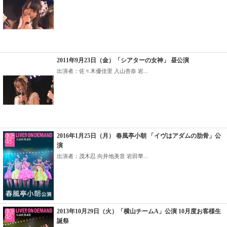
2011年9月23日（金）「シアターの女神」 昼公演
出演者：佐々木優佳里 入山杏奈 岩...
2016年1月25日（月） 春風亭小朝 「イヴはアダムの肋骨」公
演
出演者：茂木忍 向井地美音 岩田華...
2013年10月29日（火）「横山チームA」公演 10月度お客様生
誕祭