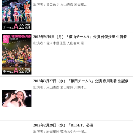
出演者：谷口めぐ 入山杏奈 岩田華...
2013年9月9日（月）「横山チームA」公演 仲俣汐里 生誕祭
出演者：佐々木優佳里 入山杏奈 岩...
2013年3月27日（水）「篠田チームA」公演 森川彩香 生誕祭
出演者：入山杏奈 岩田華怜 川栄李...
2012年2月29日（水）「RESET」公演
出演者：岩田華怜 菊地あやか 中塚...