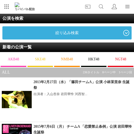
リバイバル配信
公演を検索
絞り込み検索
新着の公演一覧
AKB48
SKE48
NMB48
HKT48
NGT48
ALL
236タイトル 8ページ中 1ページ目
2013年2月27日（水）「篠田チームA」公演 小林茉里奈 生誕
祭
出演者：入山杏奈 岩田華怜 河西智...
2015年7月6日（月） チームA 「恋愛禁止条例」公演 岩田華怜
生誕祭