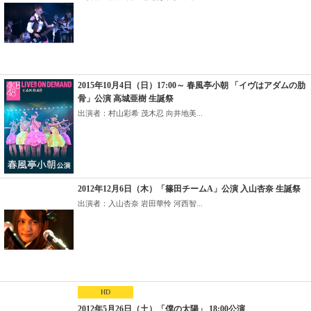
2015年10月4日（日）17:00～ 春風亭小朝 「イヴはアダムの肋
骨」公演 高城亜樹 生誕祭
出演者：村山彩希 茂木忍 向井地美...
2012年12月6日（木）「篠田チームA」公演 入山杏奈 生誕祭
出演者：入山杏奈 岩田華怜 河西智...
HD
2012年5月26日（土）「僕の太陽」 18:00公演