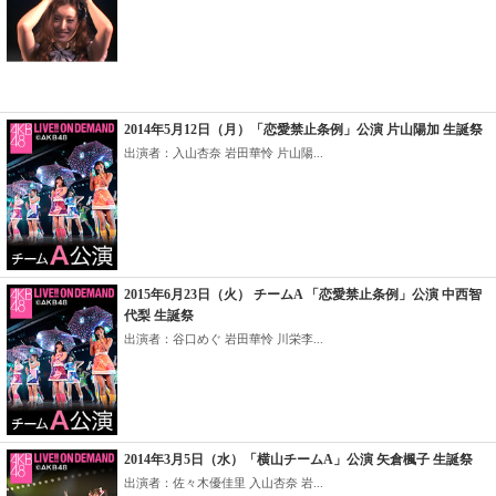
2014年5月12日（月）「恋愛禁止条例」公演 片山陽加 生誕祭
出演者：入山杏奈 岩田華怜 片山陽...
2015年6月23日（火） チームA 「恋愛禁止条例」公演 中西智
代梨 生誕祭
出演者：谷口めぐ 岩田華怜 川栄李...
2014年3月5日（水）「横山チームA」公演 矢倉楓子 生誕祭
出演者：佐々木優佳里 入山杏奈 岩...