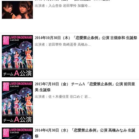
出演者：入山杏奈 岩田華怜 加藤玲...
2014年10月30日（木）「恋愛禁止条例」公演 古畑奈和 生誕祭
出演者：岩田華怜 島崎遥香 高橋み...
2015年7月10日（金） チームA 「恋愛禁止条例」公演 前田亜
美 生誕祭
出演者：佐々木優佳里 谷口めぐ 岩...
2014年4月30日（水）「恋愛禁止条例」公演 高橋みなみ 生誕
祭