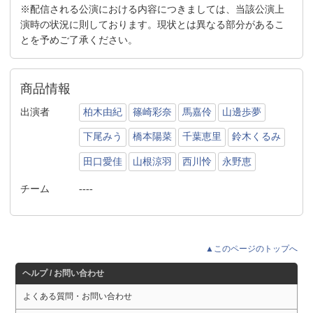
※配信される公演における内容につきましては、当該公演上
演時の状況に則しております。現状とは異なる部分があるこ
とを予めご了承ください。
商品情報
出演者
柏木由紀
篠崎彩奈
馬嘉伶
山邊歩夢
下尾みう
橋本陽菜
千葉恵里
鈴木くるみ
田口愛佳
山根涼羽
西川怜
永野恵
チーム
----
▲このページのトップへ
ヘルプ / お問い合わせ
よくある質問・お問い合わせ