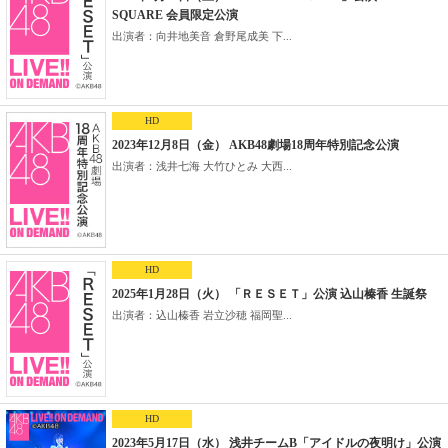
SQUARE 会員限定公演
出演者：向井地美音 倉野尾成美 下...
HD
2023年12月8日（金） AKB48劇場18周年特別記念公演
出演者：浅井七海 大竹ひとみ 大西...
HD
2025年1月28日（火） 「ＲＥＳＥＴ」公演 込山榛香 生誕祭
出演者：込山榛香 岩立沙穂 福岡聖...
HD
2023年5月17日（水） 浅井チームB「アイドルの夜明け」公演