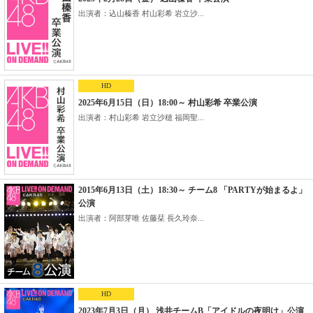
出演者：込山榛香 村山彩希 岩立沙...
HD
2025年6月15日（日）18:00～ 村山彩希 卒業公演
出演者：村山彩希 岩立沙穂 福岡聖...
2015年6月13日（土）18:30～ チーム8 「PARTYが始まるよ」
公演
出演者：阿部芽唯 佐藤栞 長久玲奈...
HD
2023年7月3日（月） 浅井チームB「アイドルの夜明け」公演