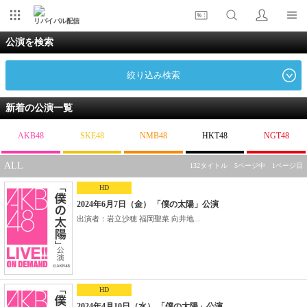
リバイバル配信
公演を検索
絞り込み検索
新着の公演一覧
AKB48
SKE48
NMB48
HKT48
NGT48
ALL
132タイトル 5ページ中 1ページ目
HD
2024年6月7日（金） 「僕の太陽」公演
出演者：岩立沙穂 福岡聖菜 向井地...
HD
2024年4月10日（水） 「僕の太陽」公演