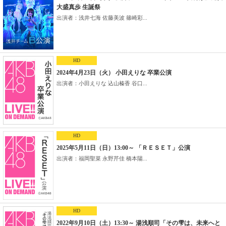
大盛真歩 生誕祭
出演者：浅井七海 佐藤美波 篠崎彩...
HD
2024年4月23日（火） 小田えりな 卒業公演
出演者：小田えりな 込山榛香 谷口...
HD
2025年5月11日（日）13:00～ 「ＲＥＳＥＴ」公演
出演者：福岡聖菜 永野芹佳 橋本陽...
HD
2022年9月10日（土）13:30～ 湯浅順司「その雫は、未来へと