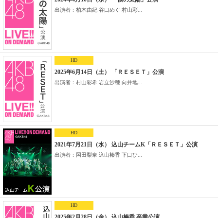
出演者：柏木由紀 谷口めぐ 村山彩...
HD
2025年6月14日（土） 「ＲＥＳＥＴ」公演
出演者：村山彩希 岩立沙穂 向井地...
HD
2021年7月21日（水） 込山チームK「ＲＥＳＥＴ」公演
出演者：岡田梨奈 込山榛香 下口ひ...
HD
2025年2月28日（金） 込山榛香 卒業公演