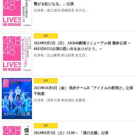
繋がる虹になる。」公演
出演者：坂口渚沙 高橋彩音 吉川七...
HD
2024年9月1日（日） AKB48劇場リニューアル前 最終公演 ～
6843日6552公演の思い出をありがとう。～
出演者：込山榛香 村山彩希 岩立沙...
HD
2023年10月6日（金） 浅井チームB「アイドルの夜明け」公演
千秋楽
出演者：浅井七海 柏木由紀 佐藤美...
HD
2024年8月3日（土）13:00～ 「僕の太陽」公演