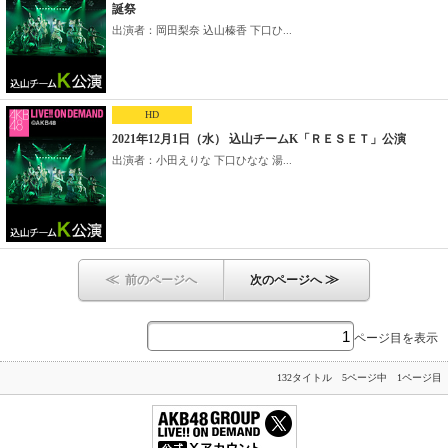
誕祭
出演者：岡田梨奈 込山榛香 下口ひ...
HD
2021年12月1日（水） 込山チームK「ＲＥＳＥＴ」公演
出演者：小田えりな 下口ひなな 湯...
≪
≫
前のページへ
次のページへ
ページ目を表示
132タイトル 5ページ中 1ページ目