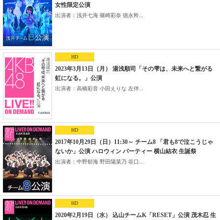
女性限定公演
出演者：浅井七海 篠崎彩奈 徳永羚...
HD
2023年3月13日（月） 湯浅順司「その雫は、未来へと繋がる
虹になる。」公演
出演者：高橋彩音 小田えりな 左伴...
HD
2017年10月29日（日）11:30～ チーム8 「君も8で泣こうじゃ
ないか」公演 ハロウィン パーティー 横山結衣 生誕祭
出演者：中野郁海 野田陽菜乃 谷口...
HD
2020年2月19日（水） 込山チームK「RESET」公演 茂木忍 生