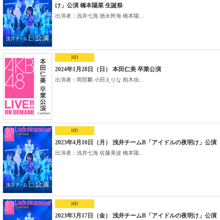
け」公演 橋本陽菜 生誕祭
出演者：浅井七海 徳永羚海 橋本陽...
HD
2024年1月28日（日） 本田仁美 卒業公演
出演者：岡部麟 小田えりな 柏木由...
HD
2023年4月10日（月） 浅井チームB「アイドルの夜明け」公演
出演者：浅井七海 佐藤美波 橋本陽...
HD
2023年3月17日（金） 浅井チームB「アイドルの夜明け」公演