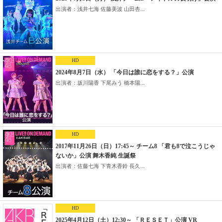
出演者：浅井七海 佐藤美波 山田杏...
HD
2024年8月7日（水） 「今日は誰に恋をする？」公演
出演者：坂川陽香 下尾みう 橋本陽...
HD
2017年11月26日（日）17:45～ チーム8 「君も8で泣こうじゃ
ないか」公演 舞木香純 生誕祭
出演者：佐藤七海 下青木香鈴 長久...
HD
2025年4月12日（土）12:30～ 「ＲＥＳＥＴ」公演 VR