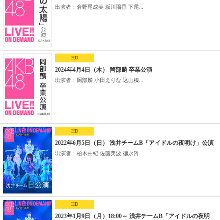
出演者：倉野尾成美 坂川陽香 下尾...
HD
2024年4月4日（木） 岡部麟 卒業公演
出演者：岡部麟 小田えりな 込山榛...
HD
2022年6月5日（日） 浅井チームB「アイドルの夜明け」公演
出演者：柏木由紀 佐藤美波 徳永羚...
HD
2023年1月9日（月）18:00～ 浅井チームB「アイドルの夜明