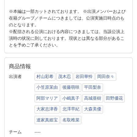
※本編は一部カットされております。 ※出演メンバーおよび
在籍グループ／チームにつきましては、公演実施日時点のも
のとなります。
※配信される公演における内容につきましては、当該公演上
演時の状況に則しております。現状とは異なる部分があるこ
とを予めご了承ください。
商品情報
出演者
村山彩希
茂木忍
岩田華怜
岡田奈々
小笠原茉由
後藤萌咲
平田梨奈
阿部マリア
小嶋真子
高城亜樹
田野優花
大家志津香
北澤早紀
大森美優
達家真姫宝
名取稚菜
チーム
----