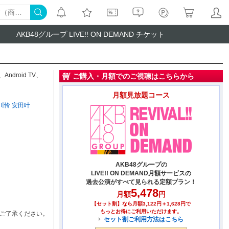
AKB48グループ LIVE!! ON DEMAND チケット
、
Android TV
、
ご購入・月額でのご視聴はこちらから
月額見放題コース
川怜
安田叶
AKB48グループの
LIVE!! ON DEMAND月額サービスの
過去公演がすべて見られる定額プラン！
5,478
月額
円
【セット割】なら月額3,122円＋1,628円で
もっとお得にご利用いただけます。
ご了承ください。
セット割ご利用方法はこちら