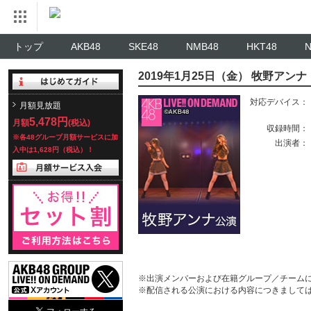
トップ
AKB48
SKE48
NMB48
HKT48
2019年1月25日（金） 牧野ア
対応デバイス：
月額見放題
5,478円
月額
(税込)
収録時間：
※各48グループ月額サービスに加
出演者：
入中は1,628円（税込）！
※出演メンバーおよび在籍グループ／チーム
※配信される公演における内容につきまして