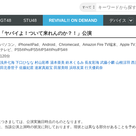
すべて
NGT48
STU48
REVIVAL!! ON DEMAND
デバイス
ンナ 「ヤバイよ！ついて来れんのか？！」公演
パソコン
、
iPhone/iPad
、
Android
、
Chromecast
、
Amazon Fire TV端末
、
Apple TV
テレビ
、
PS5®Pro/PS5®/PS4®Pro/PS4®
120分
浅井七海
下口ひなな
村山彩希
湯本亜美
鈴木くるみ
長友彩海
武藤小麟
山根涼羽
西
田北香世子
佐藤妃星
達家真姫宝
田屋美咲
浜咲友菜
行天優莉奈
につきましては、公演実施日時点のものとなります。
は、当該公演上演時の状況に則しております。現状とは異なる部分があることを予め