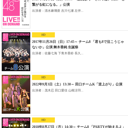
繋がる虹になる。」公演
出演者：清水麻璃亜 吉川七瀬 左伴...
HD
2017年11月26日（日）17:45～ チーム8 「君も8で泣こうじゃ
ないか」公演 舞木香純 生誕祭
出演者：佐藤七海 下青木香鈴 長久...
HD
2022年9月3日（土）13:30～ 田口チームK「逆上がり」公演
出演者：茂木忍 田口愛佳 山根涼羽...
HD
2018年8月27日（月）14:30～ チーム8 「PARTYが始まるよ」