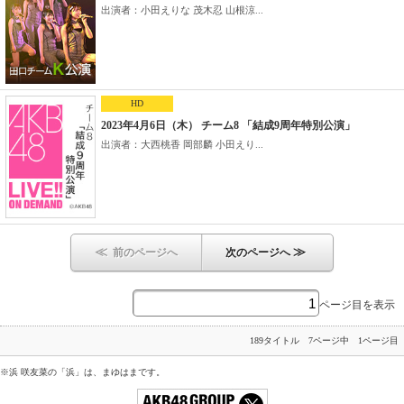
出演者：小田えりな 茂木忍 山根涼...
HD
2023年4月6日（木） チーム8 「結成9周年特別公演」
出演者：大西桃香 岡部麟 小田えり...
≪
≫
前のページへ
次のページへ
ページ目を表示
189タイトル 7ページ中 1ページ目
※浜 咲友菜の「浜」は、まゆはまです。