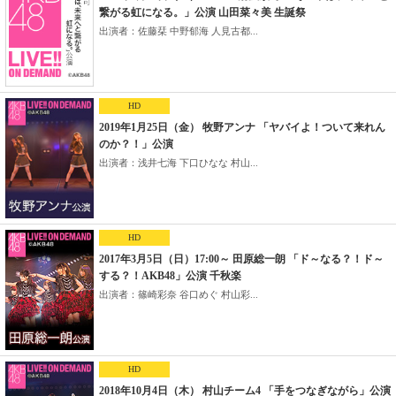
繋がる虹になる。」公演 山田菜々美 生誕祭
出演者：佐藤栞 中野郁海 人見古都...
HD
2019年1月25日（金） 牧野アンナ 「ヤバイよ！ついて来れん
のか？！」公演
出演者：浅井七海 下口ひなな 村山...
HD
2017年3月5日（日）17:00～ 田原総一朗 「ド～なる？！ド～
する？！AKB48」公演 千秋楽
出演者：篠崎彩奈 谷口めぐ 村山彩...
HD
2018年10月4日（木） 村山チーム4 「手をつなぎながら」公演