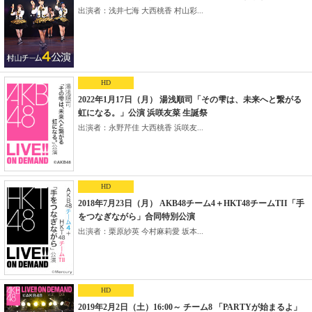
出演者：浅井七海 大西桃香 村山彩...
HD
2022年1月17日（月） 湯浅順司「その雫は、未来へと繋がる
虹になる。」公演 浜咲友菜 生誕祭
出演者：永野芹佳 大西桃香 浜咲友...
HD
2018年7月23日（月） AKB48チーム4＋HKT48チームTII「手
をつなぎながら」合同特別公演
出演者：栗原紗英 今村麻莉愛 坂本...
HD
2019年2月2日（土）16:00～ チーム8 「PARTYが始まるよ」