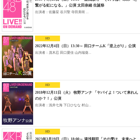
繋がる虹になる。」公演 太田奈緒 生誕祭
出演者：佐藤栞 谷川聖 寺田美咲 ...
HD
2022年12月4日（日）13:30～ 田口チームK「逆上がり」公演
出演者：茂木忍 田口愛佳 山内瑞葵...
HD
2018年12月11日（火） 牧野アンナ 「ヤバイよ！ついて来れん
のか？！」公演
出演者：浅井七海 下口ひなな 村山...
HD
2023年3月19日（日）18:00～ 湯浅順司「その雫は、未来へと