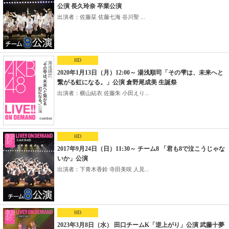
公演 長久玲奈 卒業公演
出演者：佐藤栞 佐藤七海 谷川聖 ...
HD
2020年1月13日（月）12:00～ 湯浅順司「その雫は、未来へと
繋がる虹になる。」公演 倉野尾成美 生誕祭
出演者：横山結衣 佐藤朱 小田えり...
HD
2017年9月24日（日）11:30～ チーム8 「君も8で泣こうじゃな
いか」公演
出演者：下青木香鈴 寺田美咲 人見...
HD
2023年3月8日（水） 田口チームK「逆上がり」公演 武藤十夢