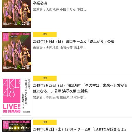
卒業公演
出演者：大西桃香 小田えりな 下口...
HD
2023年4月9日（日） 田口チームK「逆上がり」公演
出演者：大西桃香 山邊歩夢 湯本亜...
HD
2019年9月29日（日） 湯浅順司「その雫は、未来へと繋がる
虹になる。」公演 浜咲友菜 生誕祭
出演者：寺田美咲 佐藤朱 清水麻璃...
HD
2018年6月2日（土）12:00～ チーム8 「PARTYが始まるよ」