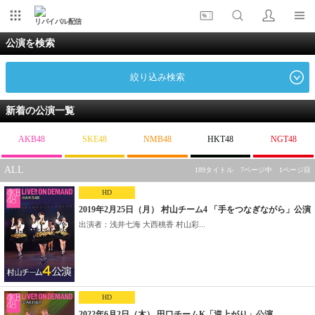
リバイバル配信
公演を検索
絞り込み検索
新着の公演一覧
AKB48
SKE48
NMB48
HKT48
NGT48
ALL
189タイトル 7ページ中 1ページ目
HD
2019年2月25日（月） 村山チーム4 「手をつなぎながら」公演
出演者：浅井七海 大西桃香 村山彩...
HD
2022年6月2日（木） 田口チームK「逆上がり」公演