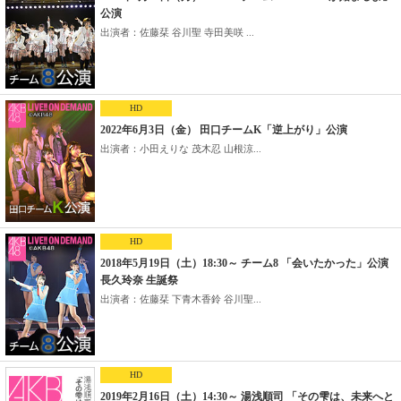
公演
出演者：佐藤栞 谷川聖 寺田美咲 ...
HD
2022年6月3日（金） 田口チームK「逆上がり」公演
出演者：小田えりな 茂木忍 山根涼...
HD
2018年5月19日（土）18:30～ チーム8 「会いたかった」公演
長久玲奈 生誕祭
出演者：佐藤栞 下青木香鈴 谷川聖...
HD
2019年2月16日（土）14:30～ 湯浅順司 「その雫は、未来へと