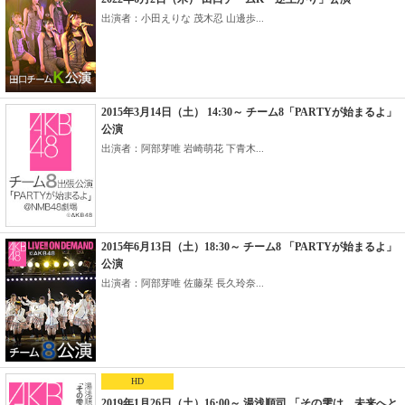
出演者：小田えりな 茂木忍 山邊歩...
2015年3月14日（土） 14:30～ チーム8「PARTYが始まるよ」
公演
出演者：阿部芽唯 岩崎萌花 下青木...
2015年6月13日（土）18:30～ チーム8 「PARTYが始まるよ」
公演
出演者：阿部芽唯 佐藤栞 長久玲奈...
HD
2019年1月26日（土）16:00～ 湯浅順司 「その雫は、未来へと