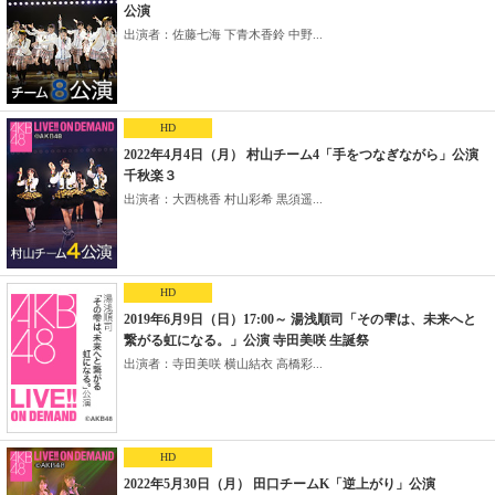
公演
出演者：佐藤七海 下青木香鈴 中野...
HD
2022年4月4日（月） 村山チーム4「手をつなぎながら」公演
千秋楽３
出演者：大西桃香 村山彩希 黒須遥...
HD
2019年6月9日（日）17:00～ 湯浅順司「その雫は、未来へと
繋がる虹になる。」公演 寺田美咲 生誕祭
出演者：寺田美咲 横山結衣 高橋彩...
HD
2022年5月30日（月） 田口チームK「逆上がり」公演