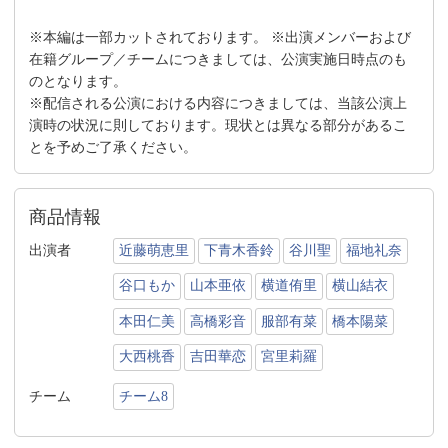
※本編は一部カットされております。 ※出演メンバーおよび
在籍グループ／チームにつきましては、公演実施日時点のも
のとなります。
※配信される公演における内容につきましては、当該公演上
演時の状況に則しております。現状とは異なる部分があるこ
とを予めご了承ください。
商品情報
出演者
近藤萌恵里
下青木香鈴
谷川聖
福地礼奈
谷口もか
山本亜依
横道侑里
横山結衣
本田仁美
高橋彩音
服部有菜
橋本陽菜
大西桃香
吉田華恋
宮里莉羅
チーム
チーム8