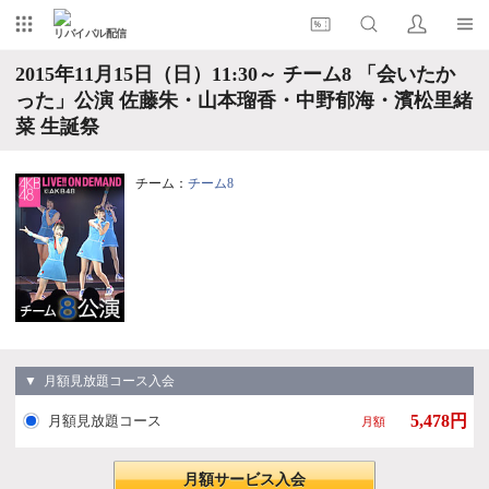
リバイバル配信
2015年11月15日（日）11:30～ チーム8 「会いたか
った」公演 佐藤朱・山本瑠香・中野郁海・濱松里緒
菜 生誕祭
チーム：
チーム8
▼ 月額見放題コース入会
5,478円
月額見放題コース
月額
月額サービス入会