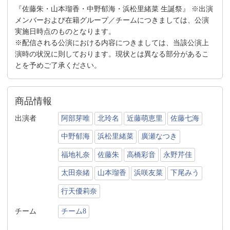
『佐藤朱・山本瑠香・中野郁海・浜松里緒菜 生誕祭』 ※出演
メンバーおよび在籍グループ／チームにつきましては、公演
実施日時点のものとなります。
※配信される公演における内容につきましては、当該公演上
演時の状況に則しております。現状とは異なる部分があるこ
とを予めご了承ください。
商品情報
出演者
阿部芽唯
北玲名
近藤萌恵里
佐藤七海
中野郁海
浜松里緒菜
廣瀬なつき
福地礼奈
佐藤朱
高橋彩音
永野芹佳
太田奈緒
山本瑠香
浜咲友菜
下尾みう
行天優莉奈
チーム
チーム8