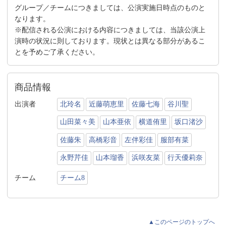
グループ／チームにつきましては、公演実施日時点のものと
なります。
※配信される公演における内容につきましては、当該公演上
演時の状況に則しております。現状とは異なる部分があるこ
とを予めご了承ください。
商品情報
出演者
北玲名
近藤萌恵里
佐藤七海
谷川聖
山田菜々美
山本亜依
横道侑里
坂口渚沙
佐藤朱
高橋彩音
左伴彩佳
服部有菜
永野芹佳
山本瑠香
浜咲友菜
行天優莉奈
チーム
チーム8
▲このページのトップへ