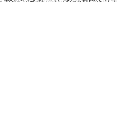
は、当該公演上演時の状況に則しております。現状とは異なる部分があることを予め