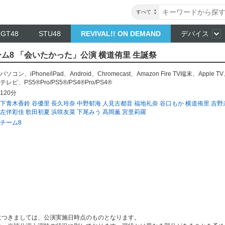
すべて
NGT48
STU48
REVIVAL!! ON DEMAND
デバイス
 チーム8 「会いたかった」公演 横道侑里 生誕祭
パソコン
、
iPhone/iPad
、
Android
、
Chromecast
、
Amazon Fire TV端末
、
Apple TV
テレビ
、
PS5®Pro/PS5®/PS4®Pro/PS4®
120分
下青木香鈴
谷優里
長久玲奈
中野郁海
人見古都音
福地礼奈
谷口もか
横道侑里
吉野
左伴彩佳
歌田初夏
浜咲友菜
下尾みう
高岡薫
宮里莉羅
チーム8
につきましては、公演実施日時点のものとなります。