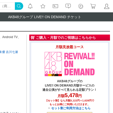
AKB48グループ LIVE!! ON DEMAND チケット
、
Android TV
、
ご購入・月額でのご視聴はこちらから
月額見放題コース
未優
吉川七瀬
AKB48グループの
LIVE!! ON DEMAND月額サービスの
過去公演がすべて見られる定額プラン！
5,478
月額
円
【セット割】なら月額3,122円＋1,628円で
もっとお得にご利用いただけます。
セット割ご利用方法はこちら