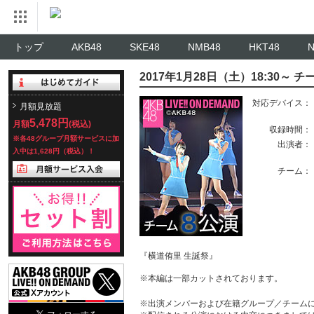
トップ
AKB48
SKE48
NMB48
HKT48
2017年1月28日（土）18:30～
対応デバイス：
月額見放題
5,478円
月額
(税込)
収録時間：
※各48グループ月額サービスに加
出演者：
入中は1,628円（税込）！
チーム：
『横道侑里 生誕祭』
※本編は一部カットされております。
※出演メンバーおよび在籍グループ／チーム