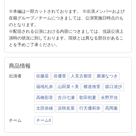
※本編は一部カットされております。 ※出演メンバーおよび
在籍グループ／チームにつきましては、公演実施日時点のも
のとなります。
※配信される公演における内容につきましては、当該公演上
演時の状況に則しております。現状とは異なる部分があるこ
とを予めご了承ください。
商品情報
出演者
佐藤栞
谷優里
人見古都音
廣瀬なつき
福地礼奈
山田菜々美
横道侑里
坂口渚沙
高橋彩音
吉川七瀬
歌田初夏
永野芹佳
太田奈緒
浜咲友菜
行天優莉奈
高岡薫
チーム
チーム8