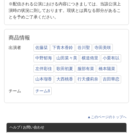
※配信される公演における内容につきましては、当該公演上
演時の状況に則しております。現状とは異なる部分があるこ
とを予めご了承ください。
商品情報
出演者
佐藤栞
下青木香鈴
谷川聖
寺田美咲
中野郁海
山田菜々美
横道侑里
小栗有以
左伴彩佳
歌田初夏
服部有菜
橋本陽菜
山本瑠香
大西桃香
行天優莉奈
吉田華恋
チーム
チーム8
▲このページのトップへ
ヘルプ / お問い合わせ