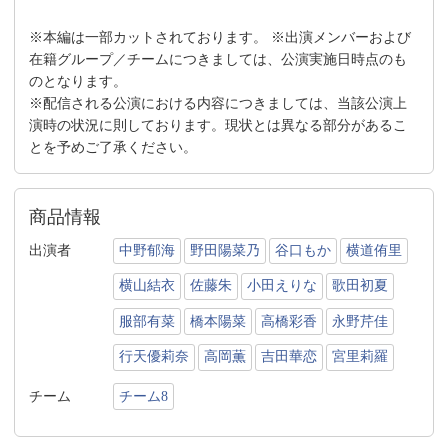
※本編は一部カットされております。 ※出演メンバーおよび
在籍グループ／チームにつきましては、公演実施日時点のも
のとなります。
※配信される公演における内容につきましては、当該公演上
演時の状況に則しております。現状とは異なる部分があるこ
とを予めご了承ください。
商品情報
出演者
中野郁海
野田陽菜乃
谷口もか
横道侑里
横山結衣
佐藤朱
小田えりな
歌田初夏
服部有菜
橋本陽菜
高橋彩香
永野芹佳
行天優莉奈
高岡薫
吉田華恋
宮里莉羅
チーム
チーム8