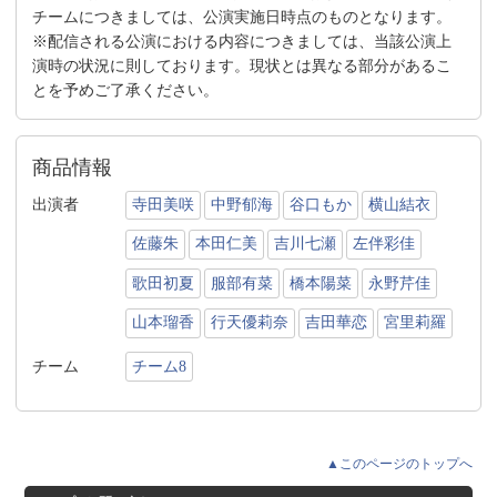
チームにつきましては、公演実施日時点のものとなります。
※配信される公演における内容につきましては、当該公演上
演時の状況に則しております。現状とは異なる部分があるこ
とを予めご了承ください。
商品情報
出演者
寺田美咲
中野郁海
谷口もか
横山結衣
佐藤朱
本田仁美
吉川七瀬
左伴彩佳
歌田初夏
服部有菜
橋本陽菜
永野芹佳
山本瑠香
行天優莉奈
吉田華恋
宮里莉羅
チーム
チーム8
▲このページのトップへ