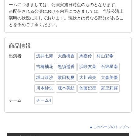
ームにつきましては、公演実施日時点のものとなります。
※配信される公演における内容につきましては、当該公演上
演時の状況に則しております。現状とは異なる部分があるこ
とを予めご了承ください。
商品情報
出演者
浅井七海
大西桃香
馬嘉伶
村山彩希
吉橋柚花
黒須遥香
浜咲友菜
石綿星南
坂口渚沙
歌田初夏
大川莉央
大森美優
川本紗矢
蔵本美結
佐藤妃星
宮里莉羅
チーム
チーム4
▲このページのトップへ