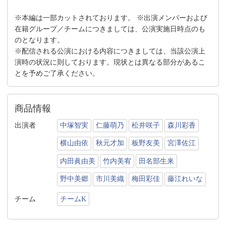
※本編は一部カットされております。 ※出演メンバーおよび
在籍グループ／チームにつきましては、公演実施日時点のも
のとなります。
※配信される公演における内容につきましては、当該公演上
演時の状況に則しております。現状とは異なる部分があるこ
とを予めご了承ください。
商品情報
出演者
中塚智実
仁藤萌乃
松井咲子
森川彩香
横山由依
秋元才加
板野友美
宮澤佐江
内田眞由美
竹内美宥
田名部生来
野中美郷
市川美織
梅田彩佳
藤江れいな
チーム
チームK