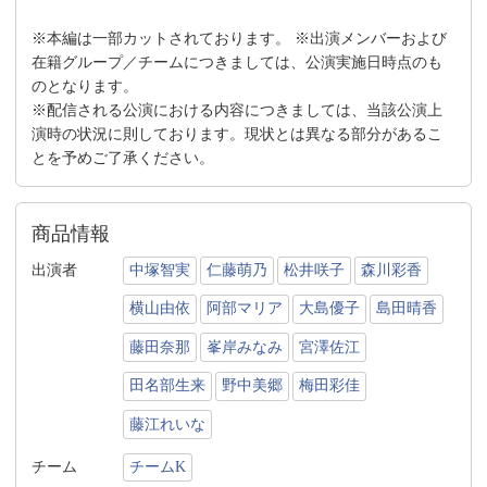
※本編は一部カットされております。 ※出演メンバーおよび
在籍グループ／チームにつきましては、公演実施日時点のも
のとなります。
※配信される公演における内容につきましては、当該公演上
演時の状況に則しております。現状とは異なる部分があるこ
とを予めご了承ください。
商品情報
出演者
中塚智実
仁藤萌乃
松井咲子
森川彩香
横山由依
阿部マリア
大島優子
島田晴香
藤田奈那
峯岸みなみ
宮澤佐江
田名部生来
野中美郷
梅田彩佳
藤江れいな
チーム
チームK