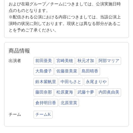
および在籍グループ／チームにつきましては、公演実施日時
点のものとなります。
※配信される公演における内容につきましては、当該公演上
演時の状況に則しております。現状とは異なる部分があるこ
とを予めご了承ください。
商品情報
出演者
前田亜美
宮崎美穂
秋元才加
阿部マリア
大島優子
佐藤亜美菜
島田晴香
鈴木紫帆里
中田ちさと
永尾まりや
藤田奈那
松原夏海
武藤十夢
内田眞由美
倉持明日香
北原里英
チーム
チームK