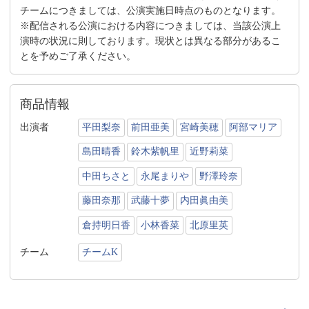
チームにつきましては、公演実施日時点のものとなります。
※配信される公演における内容につきましては、当該公演上
演時の状況に則しております。現状とは異なる部分があるこ
とを予めご了承ください。
商品情報
出演者
平田梨奈
前田亜美
宮崎美穂
阿部マリア
島田晴香
鈴木紫帆里
近野莉菜
中田ちさと
永尾まりや
野澤玲奈
藤田奈那
武藤十夢
内田眞由美
倉持明日香
小林香菜
北原里英
チーム
チームK