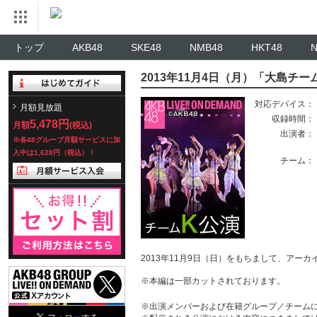
トップ
AKB48
SKE48
NMB48
HKT48
2013年11月4日（月）「大島チーム
対応デバイス：
月額見放題
収録時間：
5,478円
月額
(税込)
出演者：
※各48グループ月額サービスに加
入中は1,628円（税込）！
チーム：
2013年11月9日（日）をもちまして、アー
※本編は一部カットされております。
※出演メンバーおよび在籍グループ／チーム