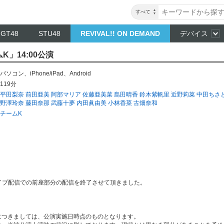
すべて
NGT48
STU48
REVIVAL!! ON DEMAND
デバイス
K」14:00公演
パソコン
、
iPhone/iPad
、
Android
119分
平田梨奈
前田亜美
阿部マリア
佐藤亜美菜
島田晴香
鈴木紫帆里
近野莉菜
中田ちさ
野澤玲奈
藤田奈那
武藤十夢
内田眞由美
小林香菜
古畑奈和
チームK
カイブ配信での前座部分の配信を終了させて頂きました。
につきましては、公演実施日時点のものとなります。