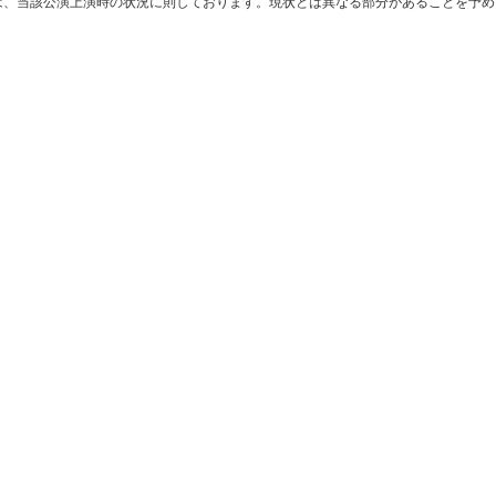
は、当該公演上演時の状況に則しております。現状とは異なる部分があることを予め