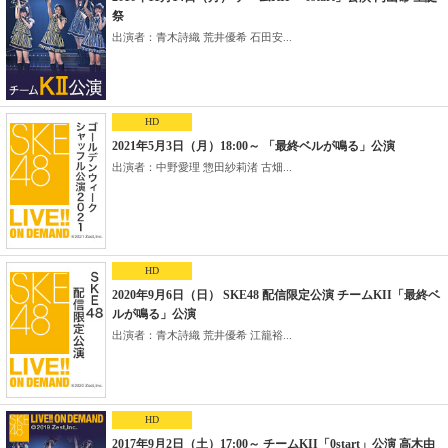
祭
出演者：青木詩織 荒井優希 石田安...
HD
2021年5月3日（月）18:00～ 「最終ベルが鳴る」公演
出演者：中野愛理 惣田紗莉渚 古畑...
HD
2020年9月6日（日） SKE48 配信限定公演 チームKII「最終ベ
ルが鳴る」公演
出演者：青木詩織 荒井優希 江籠裕...
HD
2017年9月2日（土）17:00～ チームKII「0start」公演 高木由