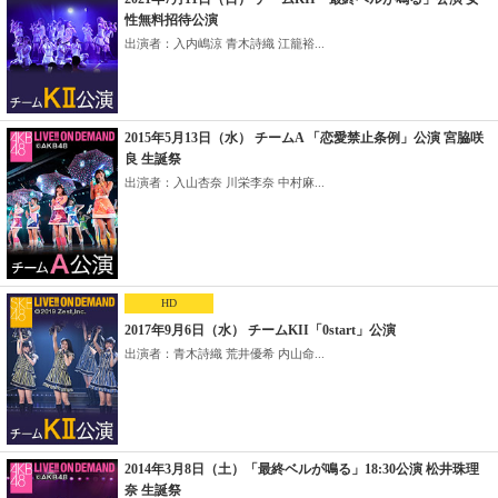
性無料招待公演
出演者：入内嶋涼 青木詩織 江籠裕...
2015年5月13日（水） チームA 「恋愛禁止条例」公演 宮脇咲
良 生誕祭
出演者：入山杏奈 川栄李奈 中村麻...
HD
2017年9月6日（水） チームKII「0start」公演
出演者：青木詩織 荒井優希 内山命...
2014年3月8日（土）「最終ベルが鳴る」18:30公演 松井珠理
奈 生誕祭