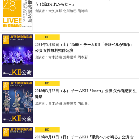
う！話はそれからだ～」
出演者：大矢真那 北川綾巴 熊崎晴...
HD
2021年5月29日（土）13:00～ チームKII「最終ベルが鳴る」
公演 女性無料招待公演
出演者：青木詩織 荒井優希 岡本彩...
HD
2018年3月22日（木） チームKII「0start」公演 矢作有紀奈 生
誕祭
出演者：青木詩織 荒井優希 内山命...
HD
2022年9月11日（日） チームKII「最終ベルが鳴る」公演 古