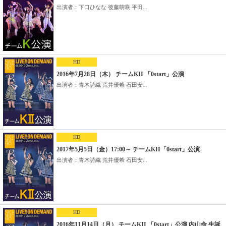
出演者：下口ひなな 後藤萌咲 平田...
HD
2016年7月28日（木） チームKII 「0start」公演
出演者：青木詩織 荒井優希 石田安...
HD
2017年5月5日（金）17:00～ チームKII「0start」公演
出演者：青木詩織 荒井優希 石田安...
HD
2016年11月14日（月） チームKII 「0start」公演 内山命 生誕