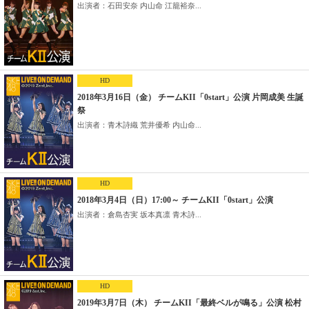
出演者：石田安奈 内山命 江籠裕奈...
HD
2018年3月16日（金） チームKII「0start」公演 片岡成美 生誕
祭
出演者：青木詩織 荒井優希 内山命...
HD
2018年3月4日（日）17:00～ チームKII「0start」公演
出演者：倉島杏実 坂本真凛 青木詩...
HD
2019年3月7日（木） チームKII「最終ベルが鳴る」公演 松村