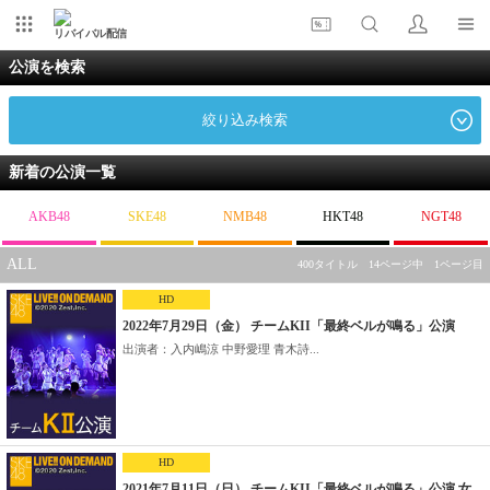
リバイバル配信
公演を検索
絞り込み検索
新着の公演一覧
AKB48
SKE48
NMB48
HKT48
NGT48
ALL
400タイトル 14ページ中 1ページ目
HD
2022年7月29日（金） チームKII「最終ベルが鳴る」公演
出演者：入内嶋涼 中野愛理 青木詩...
HD
2021年7月11日（日） チームKII「最終ベルが鳴る」公演 女