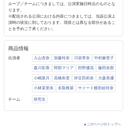
ループ／チームにつきましては、公演実施日時点のものとな
ります。
※配信される公演における内容につきましては、当該公演上
演時の状況に則しております。現状とは異なる部分があるこ
とを予めご了承ください。
商品情報
出演者
入山杏奈
加藤玲奈
川栄李奈
中村麻里子
森川彩香
阿部マリア
田野優花
藤田奈那
小嶋菜月
高橋朱里
伊豆田莉奈
大森美優
小林茉里奈
名取稚菜
サイード横田絵玲奈
チーム
研究生
▲このページのトップへ