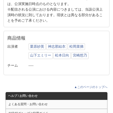
は、公演実施日時点のものとなります。
※配信される公演における内容につきましては、当該公演上
演時の状況に則しております。現状とは異なる部分があるこ
とを予めご了承ください。
商品情報
出演者
栗原紗英
神志那結衣
松岡菜摘
山下エミリー
松本日向
宮崎想乃
チーム
----
▲このページのトップへ
ヘルプ / お問い合わせ
よくある質問・お問い合わせ