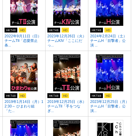
HKT48
HD
HKT48
HD
HKT48
HD
2022年9月11日（日）
2023年12月26日（火）
2024年2月24日（土）
チームTII「恋愛禁止
チームKIV「ここにだ
チームH「目撃者」公
条...
っ...
演 ...
HKT48
HD
HKT48
HD
HKT48
HD
2019年1月14日（月）1
2019年12月25日（水）
2023年12月25日（月）
2:30～ ひまわり組
チームTII「手をつな
チームH「目撃者」公
「た...
ぎ...
演...