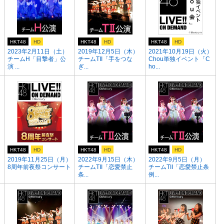
HKT48
HD
HKT48
HD
HKT48
HD
2023年2月11日（土）
2019年12月5日（木）
2021年10月19日（火）
チームH「目撃者」公
チームTII「手をつな
Chou単独イベント「C
演 ...
ぎ...
ho...
HKT48
HD
HKT48
HD
HKT48
HD
）
2019年11月25日（月）
2022年9月15日（木）
2022年9月5日（月）
8周年前夜祭コンサート
チームTII「恋愛禁止
チームTII「恋愛禁止条
条...
例...