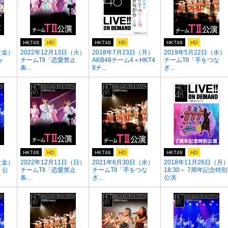
HKT48
HD
HKT48
HD
HKT48
HD
（金）
2022年12月13日（火）
2018年7月23日（月）
2019年5月22日（水）
ャ
チームTII「恋愛禁止
AKB48チーム4＋HKT4
チームTII「手をつな
条...
8チ...
ぎ...
HKT48
HD
HKT48
HD
HKT48
HD
（金）
2022年12月11日（日）
2021年6月30日（水）
2018年11月26日（月
」公
チームTII「恋愛禁止
チームTII「手をつな
18:30～ 7周年記念特別
条...
ぎ...
公演