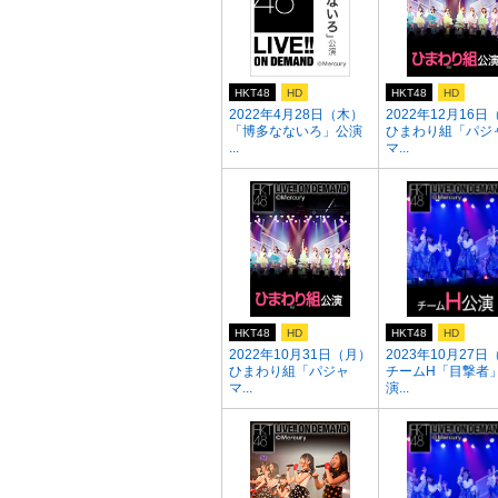
HKT48
HD
HKT48
HD
2022年4月28日（木）
2022年12月16日
「博多なないろ」公演
ひまわり組「パジ
...
マ...
HKT48
HD
HKT48
HD
2022年10月31日（月）
2023年10月27日
ひまわり組「パジャ
チームH「目撃者
マ...
演...