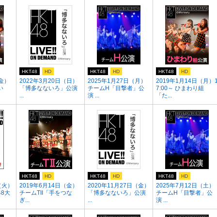
HKT48
HD
HKT48
HD
HKT48
HD
（金）
2022年3月20日（日）
2025年1月27日（月）
2019年1月14日（月）
い
「博多なないろ」公演
チームH「目撃者」公
7:00～ ひまわり組
...
演 ...
「た...
HKT48
HD
HKT48
HD
HKT48
HD
（火）
2019年6月14日（金）
2020年11月27日（金）
2025年7月12日（土）
48大
チームTII「手をつな
「博多なないろ」公演
チームH「目撃者」公
ぎ...
...
演 ...