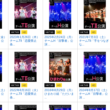
HKT48
HD
HKT48
HD
HKT48
HD
（金）
2023年1月26日（木）
2025年2月24日（月）
2021年7月3日（土）
」公
チームTII「恋愛禁止
チームH「目撃者」公
チームTII「手をつなぎ
条...
演 ...
な...
HKT48
HD
HKT48
HD
HKT48
HD
（土）
2022年8月16日（火）
2016年8月29日（月）
2024年8月17日（土）
」公
チームTII「恋愛禁止
ひまわり組「ただいま
チームH「目撃者」公
条...
...
演 ...