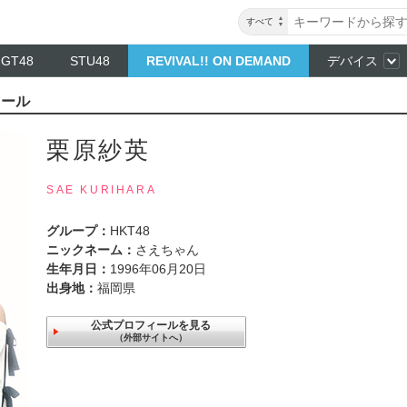
すべて
NGT48
STU48
REVIVAL!! ON DEMAND
デバイス
ィール
栗原紗英
SAE KURIHARA
グループ：
HKT48
ニックネーム：
さえちゃん
生年月日：
1996年06月20日
出身地：
福岡県
公式プロフィールを見る
（外部サイトへ）