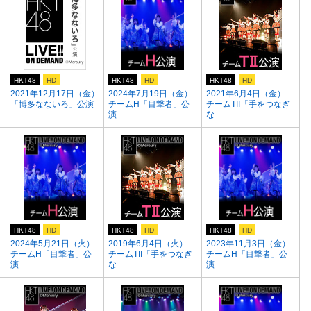
HKT48
HD
HKT48
HD
HKT48
HD
2021年12月17日（金）
2024年7月19日（金）
2021年6月4日（金）
「博多なないろ」公演
チームH「目撃者」公
チームTII「手をつなぎ
...
演 ...
な...
HKT48
HD
HKT48
HD
HKT48
HD
）
2024年5月21日（火）
2019年6月4日（火）
2023年11月3日（金）
チームH「目撃者」公
チームTII「手をつなぎ
チームH「目撃者」公
演
な...
演 ...