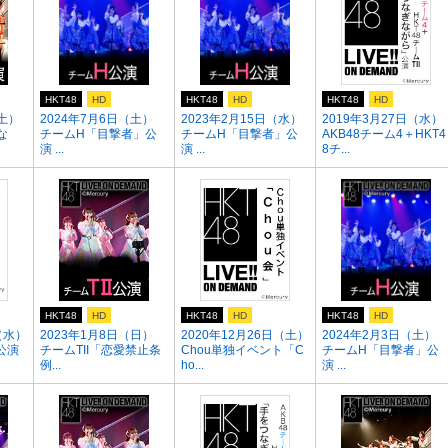
HKT48
HD
HKT48
HD
HKT48
HD
（土）
2024年7月6日（土）
2023年2月15日（水）
2019年3月27日（水）
な
チームH「目撃者」公
チームH「目撃者」公
AKB48チーム4＋HKT4
演 ...
演 ...
8チ...
HKT48
HD
HKT48
HD
HKT48
HD
（水）
2023年1月8日（日）
2020年12月26日（土）
2024年2月3日（土）
公演
チームTII「恋愛禁止条
Chou単独イベント「C
チームH「目撃者」公
例...
ho...
演 ...