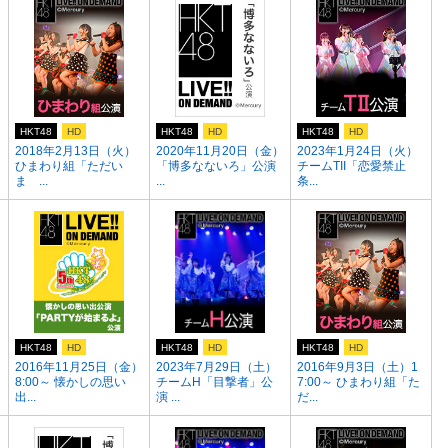
HKT48
HD
HKT48
HD
HKT48
HD
2018年2月13日（火）
2020年11月20日（金）
2023年1月24日（火）
ひまわり組「ただい
「博多なないろ」公演
チームTII「恋愛禁止
ま ...
...
条...
HKT48
HD
HKT48
HD
HKT48
HD
2016年11月25日（金）
2023年7月29日（土）
2016年9月3日（土）1
8:00～ 懐かしの思い
チームH「目撃者」公
7:00～ ひまわり組「た
出...
演 ...
だ...