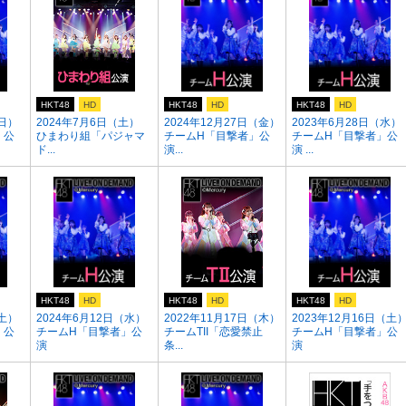
HKT48
HD
HKT48
HD
HKT48
HD
（日）
2024年7月6日（土）
2024年12月27日（金）
2023年6月28日（水）
」公
ひまわり組「パジャマ
チームH「目撃者」公
チームH「目撃者」公
ド...
演...
演 ...
HKT48
HD
HKT48
HD
HKT48
HD
（土）
2024年6月12日（水）
2022年11月17日（木）
2023年12月16日（土
」公
チームH「目撃者」公
チームTII「恋愛禁止
チームH「目撃者」公
演
条...
演