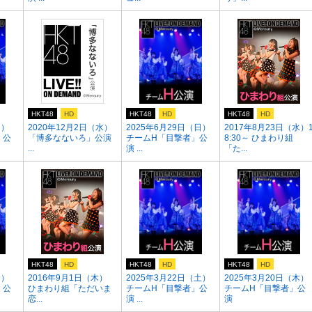
HKT48
HD
HKT48
HD
HKT48
HD
日）
2020年12月2日（水）
2025年6月29日（日）
2017年8月23日（水）
」公
「博多なないろ」公演
チームH「目撃者」公
8:30～ ひまわり組
...
演 ...
「た...
HKT48
HD
HKT48
HD
HKT48
HD
金）
2016年9月1日（木）
2025年3月22日（土）
2025年3月20日（木）
」公
ひまわり組「ただいま
チームH「目撃者」公
チームH「目撃者」公
恋...
演 ...
演