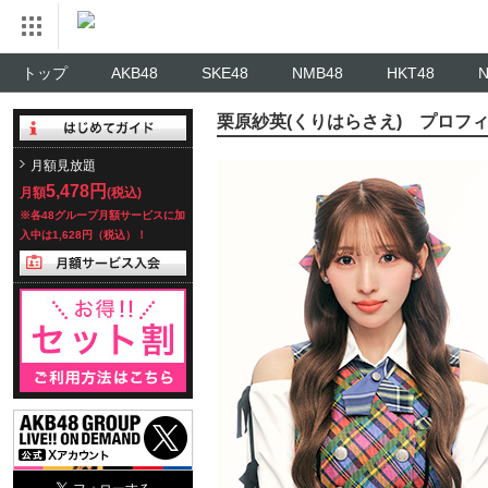
トップ
AKB48
SKE48
NMB48
HKT48
栗原紗英(くりはらさえ) プロフ
月額見放題
5,478円
月額
(税込)
※各48グループ月額サービスに加
入中は1,628円（税込）！