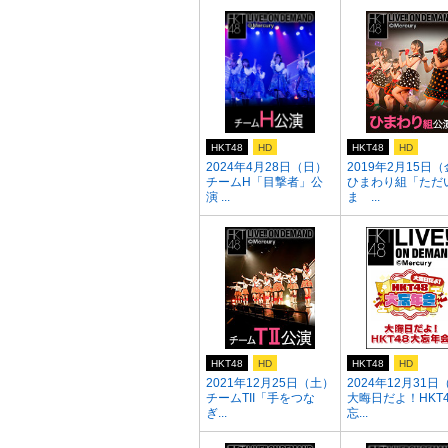
HKT48
HD
HKT48
HD
2024年4月28日（日）
2019年2月15日
チームH「目撃者」公
ひまわり組「ただ
演 ...
ま ...
HKT48
HD
HKT48
HD
2021年12月25日（土）
2024年12月31日
チームTII「手をつな
大晦日だよ！HKT
ぎ...
忘...