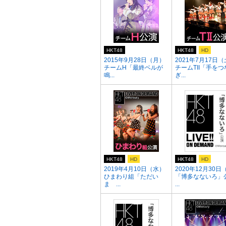
HKT48
HKT48
HD
2015年9月28日（月）
2021年7月17日
チームH「最終ベルが
チームTII「手をつ
鳴...
ぎ...
HKT48
HD
HKT48
HD
2019年4月10日（水）
2020年12月30日
ひまわり組「ただい
「博多なないろ」
ま ...
...