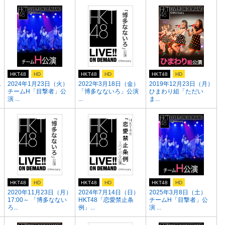
HKT48
HD
HKT48
HD
HKT48
HD
1
2024年1月23日（火）
2022年3月18日（金）
2019年12月23日（月）
チームH「目撃者」公
「博多なないろ」公演
ひまわり組「ただい
演 ...
...
ま...
HKT48
HD
HKT48
HD
HKT48
HD
2020年11月23日（月）
2024年7月14日（日）
2025年3月8日（土）
17:00～ 「博多なない
HKT48「恋愛禁止条
チームH「目撃者」公
ろ...
例」...
演 ...