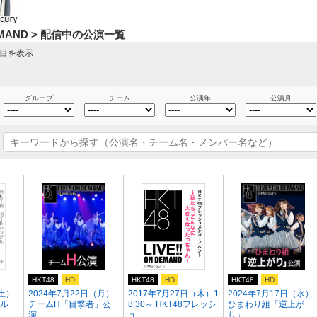
DEMAND > 配信中の公演一覧
ジ目を表示
グループ
チーム
公演年
公演月
HKT48
HD
HKT48
HD
HKT48
HD
（土）
2024年7月22日（月）
2017年7月27日（木）1
2024年7月17日（水）
グル
チームH「目撃者」公
8:30～ HKT48フレッシ
ひまわり組「逆上が
演 ...
ュ...
り」...