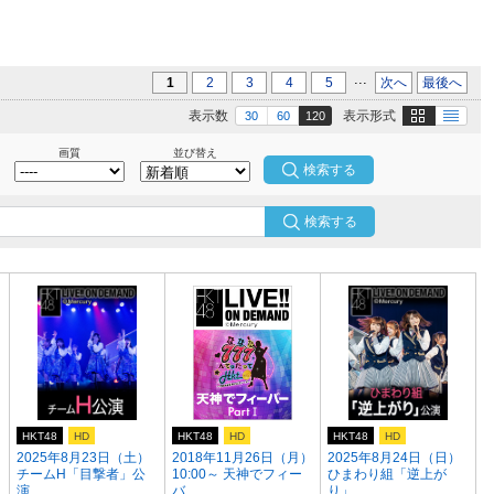
...
1
2
3
4
5
次へ
最後へ
画像
テキスト
表示数
表示形式
30
60
120
画質
並び替え
検索する
HKT48
HD
HKT48
HD
HKT48
HD
2025年8月23日（土）
2018年11月26日（月）
2025年8月24日（日）
チームH「目撃者」公
10:00～ 天神でフィー
ひまわり組「逆上が
演 ...
バ...
り」...