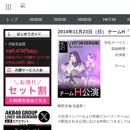
トップ
AKB48
SKE48
NMB48
HKT48
2014年11月23日（日） チーム
対応デバイス：
月額見放題
収録時間：
5,478円
月額
(税込)
出演者：
※各48グループ月額サービスに加
入中は1,628円（税込）！
チーム：
駒田京伽 生誕祭！
※出演メンバーおよび在籍グループ／チーム
※配信される公演における内容につきまして