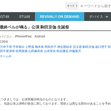
すべて
NGT48
STU48
REVIVAL!! ON DEMAND
デバイス
H「最終ベルが鳴る」公演 駒田京伽 生誕祭
パソコン
、
iPhone/iPad
、
Android
130分
穴井千尋
宇井真白
上野遥
梅本泉
岡本尚子
神志那結衣
兒玉遥
駒田京伽
坂口理子
田
田中菜津美
松岡菜摘
山田麻莉奈
山本茉央
秋吉優花
外薗葉月
チームH
につきましては、公演実施日時点のものとなります。
は、当該公演上演時の状況に則しております。現状とは異なる部分があることを予め