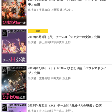
中」公演
出演者：宇井真白 上野遥 運上弘菜...
HD
2017年5月1日（月） チームH「シアターの女神」公演
出演者：井上由莉耶 宇井真白 上野...
2015年12月6日（日）12:30～ ひまわり組「パジャマドライ
ブ」公演
出演者：荒巻美咲 宇井真白 渕上舞...
2015年4月22日（水） チームH「最終ベルが鳴る」公演
出演者：井上由莉耶 宇井真白 上野...