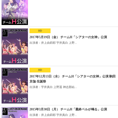
HD
2017年5月19日（金） チームH「シアターの女神」公演
出演者：井上由莉耶 宇井真白 上野...
HD
2017年12月13日（水） チームH「シアターの女神」公演 駒田
京伽 生誕祭
出演者：宇井真白 上野遥 神志那結...
2015年3月30日（月） チームH「最終ベルが鳴る」公演
出演者：井上由莉耶 宇井真白 上野...