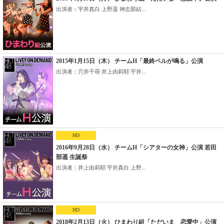
出演者：宇井真白 上野遥 神志那結...
2015年1月15日（木） チームH「最終ベルが鳴る」公演
出演者：穴井千尋 井上由莉耶 宇井...
HD
2016年9月28日（水） チームH「シアターの女神」公演 若田
部遥 生誕祭
出演者：井上由莉耶 宇井真白 上野...
HD
2018年2月13日（火） ひまわり組「ただいま 恋愛中」公演