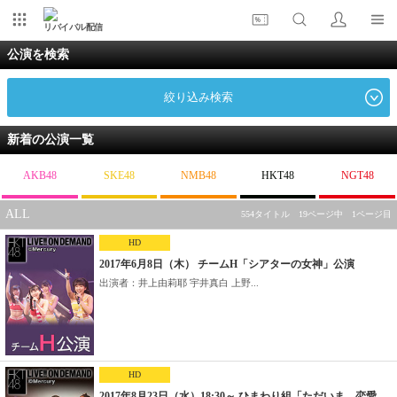
リバイバル配信
公演を検索
絞り込み検索
新着の公演一覧
AKB48
SKE48
NMB48
HKT48
NGT48
ALL
554タイトル 19ページ中 1ページ目
HD
2017年6月8日（木） チームH「シアターの女神」公演
出演者：井上由莉耶 宇井真白 上野...
HD
2017年8月23日（水）18:30～ ひまわり組「ただいま 恋愛