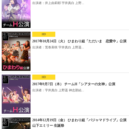
出演者：井上由莉耶 宇井真白 上野...
HD
2017年10月24日（火） ひまわり組「ただいま 恋愛中」公演
出演者：荒巻美咲 宇井真白 上野遥...
HD
2017年9月7日（木） チームH「シアターの女神」公演
出演者：宇井真白 上野遥 神志那結...
2014年12月19日（金） ひまわり組「パジャマドライブ」公演
山下エミリー 生誕祭