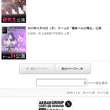
2015年11月16日（月） チームH「最終ベルが鳴る」公演
出演者：井上由莉耶 宇井真白 上野...
≪
≫
前のページへ
次のページへ
ページ目を表示
554タイトル 19ページ中 1ページ目