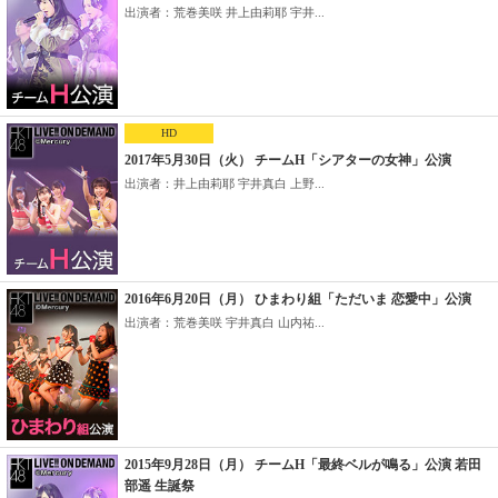
出演者：荒巻美咲 井上由莉耶 宇井...
HD
2017年5月30日（火） チームH「シアターの女神」公演
出演者：井上由莉耶 宇井真白 上野...
2016年6月20日（月） ひまわり組「ただいま 恋愛中」公演
出演者：荒巻美咲 宇井真白 山内祐...
2015年9月28日（月） チームH「最終ベルが鳴る」公演 若田
部遥 生誕祭