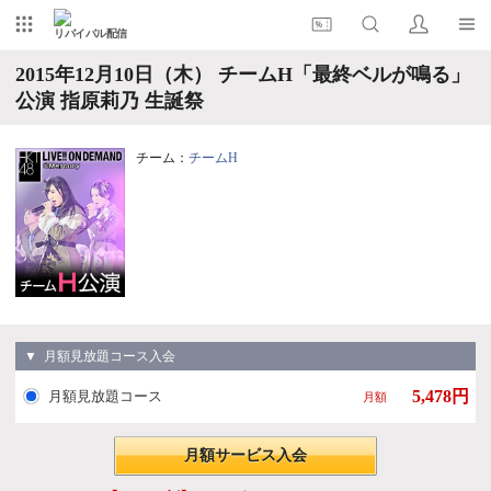
リバイバル配信
2015年12月10日（木） チームH「最終ベルが鳴る」
公演 指原莉乃 生誕祭
チーム：
チームH
▼ 月額見放題コース入会
5,478円
月額見放題コース
月額
月額サービス入会