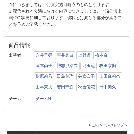
ムにつきましては、公演実施日時点のものとなります。
※配信される公演における内容につきましては、当該公演上
演時の状況に則しております。現状とは異なる部分があるこ
とを予めご了承ください。
商品情報
出演者
穴井千尋
宇井真白
上野遥
梅本泉
岡本尚子
神志那結衣
兒玉遥
駒田京伽
指原莉乃
田島芽瑠
矢吹奈子
山田麻莉奈
山本茉央
若田部遥
秋吉優花
田中美久
チーム
チームH
▲このページのトップへ