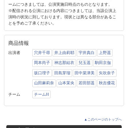
ームにつきましては、公演実施日時点のものとなります。
※配信される公演における内容につきましては、当該公演上
演時の状況に則しております。現状とは異なる部分があるこ
とを予めご了承ください。
商品情報
出演者
穴井千尋
井上由莉耶
宇井真白
上野遥
岡本尚子
神志那結衣
兒玉遥
駒田京伽
坂口理子
田島芽瑠
田中菜津美
矢吹奈子
山田麻莉奈
山本茉央
若田部遥
秋吉優花
チーム
チームH
▲このページのトップへ