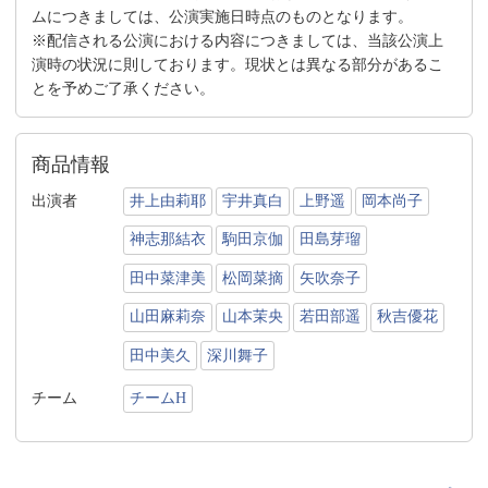
ムにつきましては、公演実施日時点のものとなります。
※配信される公演における内容につきましては、当該公演上
演時の状況に則しております。現状とは異なる部分があるこ
とを予めご了承ください。
商品情報
出演者
井上由莉耶
宇井真白
上野遥
岡本尚子
神志那結衣
駒田京伽
田島芽瑠
田中菜津美
松岡菜摘
矢吹奈子
山田麻莉奈
山本茉央
若田部遥
秋吉優花
田中美久
深川舞子
チーム
チームH