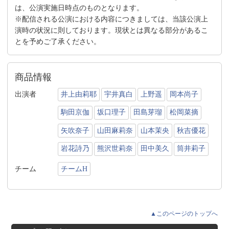
は、公演実施日時点のものとなります。
※配信される公演における内容につきましては、当該公演上
演時の状況に則しております。現状とは異なる部分があるこ
とを予めご了承ください。
商品情報
出演者
井上由莉耶
宇井真白
上野遥
岡本尚子
駒田京伽
坂口理子
田島芽瑠
松岡菜摘
矢吹奈子
山田麻莉奈
山本茉央
秋吉優花
岩花詩乃
熊沢世莉奈
田中美久
筒井莉子
チーム
チームH
▲このページのトップへ