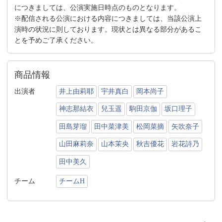
につきましては、公演実施日時点のものとなります。
※配信される公演における内容につきましては、当該公演上
演時の状況に則しております。現状とは異なる部分があるこ
とを予めご了承ください。
商品情報
出演者
井上由莉耶
宇井真白
岡本尚子
神志那結衣
兒玉遥
駒田京伽
坂口理子
田島芽瑠
田中菜津美
松岡菜摘
矢吹奈子
山田麻莉奈
山本茉央
秋吉優花
岩花詩乃
田中美久
チーム
チームH