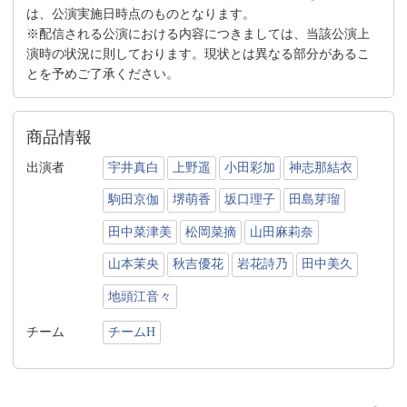
は、公演実施日時点のものとなります。
※配信される公演における内容につきましては、当該公演上
演時の状況に則しております。現状とは異なる部分があるこ
とを予めご了承ください。
商品情報
出演者
宇井真白
上野遥
小田彩加
神志那結衣
駒田京伽
堺萌香
坂口理子
田島芽瑠
田中菜津美
松岡菜摘
山田麻莉奈
山本茉央
秋吉優花
岩花詩乃
田中美久
地頭江音々
チーム
チームH