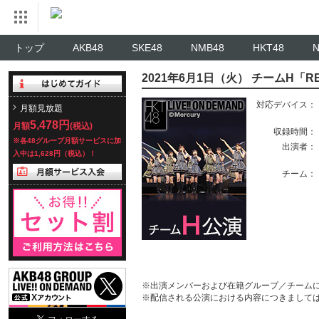
トップ
AKB48
SKE48
NMB48
HKT48
2021年6月1日（火） チームH「R
対応デバイス：
月額見放題
5,478円
月額
(税込)
収録時間：
※各48グループ月額サービスに加
出演者：
入中は1,628円（税込）！
チーム：
※出演メンバーおよび在籍グループ／チーム
※配信される公演における内容につきまして