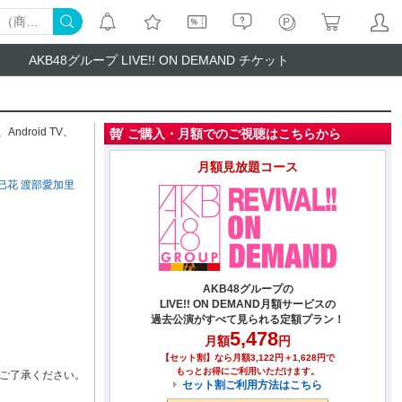
AKB48グループ LIVE!! ON DEMAND チケット
、
Android TV
、
ご購入・月額でのご視聴はこちらから
月額見放題コース
巳花
渡部愛加里
AKB48グループの
LIVE!! ON DEMAND月額サービスの
過去公演がすべて見られる定額プラン！
5,478
月額
円
【セット割】なら月額3,122円＋1,628円で
もっとお得にご利用いただけます。
ご了承ください。
セット割ご利用方法はこちら