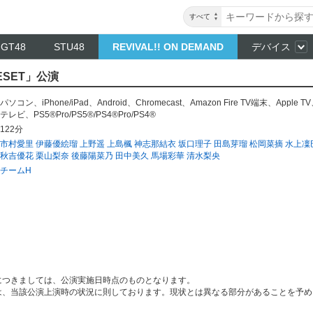
すべて
NGT48
STU48
REVIVAL!! ON DEMAND
デバイス
ESET」公演
パソコン
、
iPhone/iPad
、
Android
、
Chromecast
、
Amazon Fire TV端末
、
Apple TV
テレビ
、
PS5®Pro/PS5®/PS4®Pro/PS4®
122分
市村愛里
伊藤優絵瑠
上野遥
上島楓
神志那結衣
坂口理子
田島芽瑠
松岡菜摘
水上凜
秋吉優花
栗山梨奈
後藤陽菜乃
田中美久
馬場彩華
清水梨央
チームH
につきましては、公演実施日時点のものとなります。
は、当該公演上演時の状況に則しております。現状とは異なる部分があることを予め