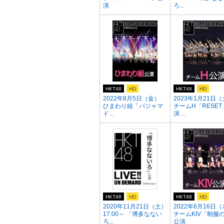
演
ろ...
HKT48
HD
HKT48
HD
2022年8月5日（金）
2023年1月21日
ひまわり組「パジャマ
チームH「RESET
ド...
演 ...
HKT48
HD
HKT48
HD
2020年11月21日（土）
2022年6月16日
17:00～ 「博多なない
チームKIV「制服
ろ...
公演