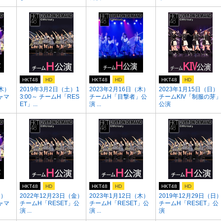
HKT48
HD
HKT48
HD
HKT48
HD
（木）
2019年3月2日（土）1
2023年2月16日（木）
2023年1月15日（日）
ャマ
3:00～ チームH「RES
チームH「目撃者」公
チームKIV「制服の芽
ET」...
演 ...
公演
HKT48
HD
HKT48
HD
HKT48
HD
月）
2022年12月23日（金）
2023年1月12日（木）
2019年12月29日（日
ャマ
チームH「RESET」公
チームH「RESET」公
チームH「RESET」公
演 ...
演 ...
演