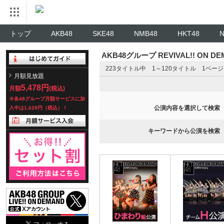
トップ
AKB48
SKE48
NMB48
HKT48
AKB48グループ REVIVAL!! ON 
223タイトル中 1～120タイトル 1ペー
月額見放題
5,478円
月額
(税込)
※各48グループ月額サービスに加
公演内容を選択して検索
入中は1,628円（税込）！
キーワードから公演を検索