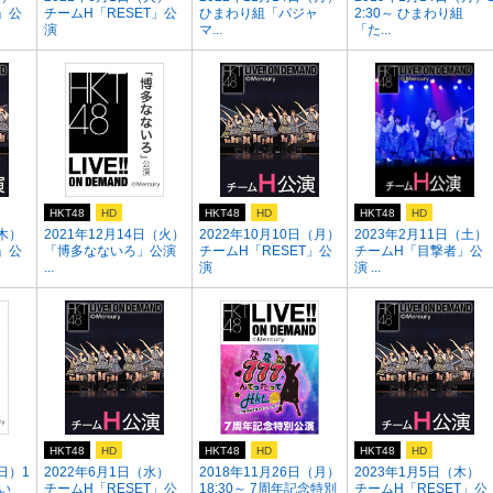
」公
チームH「RESET」公
ひまわり組「パジャ
2:30～ ひまわり組
演
マ...
「た...
HKT48
HD
HKT48
HD
HKT48
HD
（木）
2021年12月14日（火）
2022年10月10日（月）
2023年2月11日（土）
」公
「博多なないろ」公演
チームH「RESET」公
チームH「目撃者」公
...
演
演 ...
HKT48
HD
HKT48
HD
HKT48
HD
日）1
2022年6月1日（水）
2018年11月26日（月）
2023年1月5日（木）
ない
チームH「RESET」公
18:30～ 7周年記念特別
チームH「RESET」公