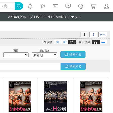
AKB48グループ LIVE!! ON DEMAND チケット
1
2
次へ
画像
テキスト
表示数
表示形式
30
60
120
画質
並び替え
検索する