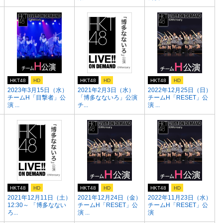
HKT48
HD
HKT48
HD
HKT48
HD
2023年3月15日（水）
2021年2月3日（水）
2022年12月25日（日）
」
チームH「目撃者」公
「博多なないろ」公演
チームH「RESET」公
演 ...
チ...
演 ...
HKT48
HD
HKT48
HD
HKT48
HD
）
2021年12月11日（土）
2021年12月24日（金）
2022年11月23日（水）
12:30～ 「博多なない
チームH「RESET」公
チームH「RESET」公
ろ...
演 ...
演