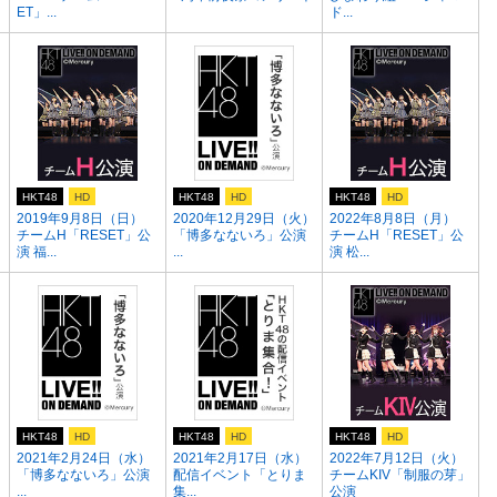
ET」...
ド...
HKT48
HD
HKT48
HD
HKT48
HD
）
2019年9月8日（日）
2020年12月29日（火）
2022年8月8日（月）
チームH「RESET」公
「博多なないろ」公演
チームH「RESET」公
演 福...
...
演 松...
HKT48
HD
HKT48
HD
HKT48
HD
2021年2月24日（水）
2021年2月17日（水）
2022年7月12日（火）
「博多なないろ」公演
配信イベント「とりま
チームKIV「制服の芽」
...
集...
公演