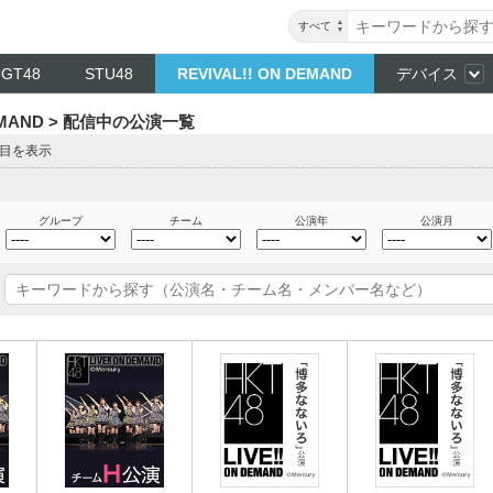
すべて
NGT48
STU48
REVIVAL!! ON DEMAND
デバイス
DEMAND > 配信中の公演一覧
ジ目を表示
グループ
チーム
公演年
公演月