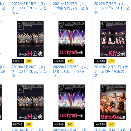
（木）
2022年8月15日（月）
2021年10月7日（木）
2019年7月9日（火）
」公
チームH「RESET」公
「博多なないろ」公演
チームH「RESET」公
演 ...
...
演
HKT48
HD
HKT48
HD
HKT48
HD
（水）
2019年3月26日（火）
2022年10月25日（火）
2019年12月28日（土
公演
チームH「RESET」公
ひまわり組「パジャ
チームKIV「制服の
演
マ...
芽」...
HKT48
HD
HKT48
HD
HKT48
HD
月）
2021年6月1日（火）
2022年11月14日（月）
2019年1月14日（月）