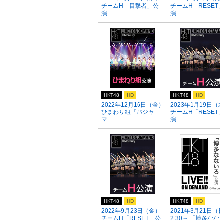
チームH「目撃者」公
チームH「RESET
演 ...
演
HKT48
HD
HKT48
HD
2022年12月16日（金）
2023年1月19日
ひまわり組「パジャ
チームH「RESET
マ...
演
HKT48
HD
HKT48
HD
2022年9月23日（金）
2021年3月21日（
チームH「RESET」公
2:30～ 「博多な