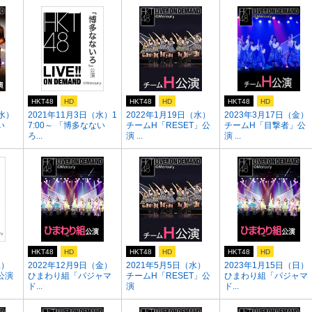
HKT48
HD
HKT48
HD
HKT48
HD
（水）
2021年11月3日（水）1
2022年1月19日（水）
2023年3月17日（金）
い
7:00～ 「博多なない
チームH「RESET」公
チームH「目撃者」公
ろ...
演 ...
演 ...
HKT48
HD
HKT48
HD
HKT48
HD
水）
2022年12月9日（金）
2021年5月5日（水）
2023年1月15日（日）
公演
ひまわり組「パジャマ
チームH「RESET」公
ひまわり組「パジャマ
ド...
演
ド...