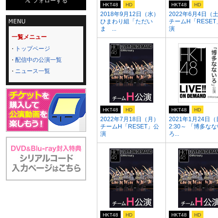
HKT48
HD
HKT48
HD
2018年9月12日（水）
2022年6月4日（
ひまわり組「ただい
チームH「RESET
ま ...
演
一覧メニュー
トップページ
配信中の公演一覧
ニュース一覧
HKT48
HD
HKT48
HD
2022年7月18日（月）
2021年1月24日（
チームH「RESET」公
2:30～ 「博多な
演
ろ...
HKT48
HD
HKT48
HD