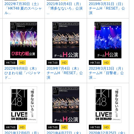
2022年7月30日（土）
2021年10月4日（月）
2019年3月31日（日）
「HKT48 夏のスペシャ
「博多なないろ」公演
チームH「RESET」公
ル...
...
演
HKT48
HD
HKT48
HD
HKT48
HD
）
2022年9月8日（木）
2019年7月4日（木）
2023年3月13日（月）
ひまわり組「パジャマ
チームH「RESET」公
チームH「目撃者」公
ド...
演
演 ...
HKT48
HD
HKT48
HD
HKT48
HD
1
2021年12月6日（月）
2021年4月27日（火）
2020年12月25日（金）