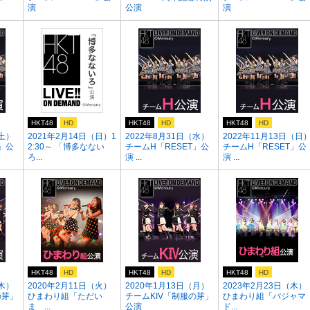
演
公演
演
HKT48
HD
HKT48
HD
HKT48
HD
（土）
2021年2月14日（日）1
2022年8月31日（水）
2022年11月13日（日
」公
2:30～ 「博多なない
チームH「RESET」公
チームH「RESET」公
ろ...
演 ...
演 ...
HKT48
HD
HKT48
HD
HKT48
HD
（木）
2020年2月11日（火）
2020年1月13日（月）
2023年2月23日（木）
の芽」
ひまわり組「ただい
チームKIV「制服の芽」
ひまわり組「パジャマ
ま ...
公演
ド...