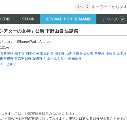
すべて
NGT48
STU48
REVIVAL!! ON DEMAND
デバイス
V「シアターの女神」公演 下野由貴 生誕祭
パソコン
、
iPhone/iPad
、
Android
131分
荒巻美咲
梅本泉
岡本尚子
栗原紗英
渕上舞
山内祐奈
岡田栞奈
草場愛
後藤泉
坂本愛
田中優香
冨吉明日香
深川舞子
山下エミリー
外薗葉月
チームKIV
につきましては、公演実施日時点のものとなります。
は、当該公演上演時の状況に則しております。現状とは異なる部分があることを予め