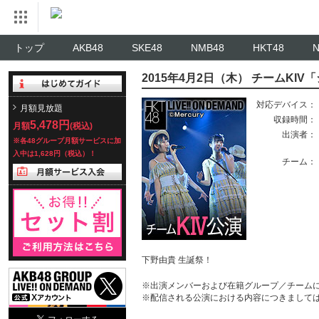
トップ
AKB48
SKE48
NMB48
HKT48
2015年4月2日（木） チームKI
対応デバイス：
月額見放題
収録時間：
5,478円
月額
(税込)
出演者：
※各48グループ月額サービスに加
入中は1,628円（税込）！
チーム：
下野由貴 生誕祭！
※出演メンバーおよび在籍グループ／チーム
※配信される公演における内容につきまして