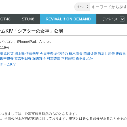
すべて
NGT48
STU48
REVIVAL!! ON DEMAND
デバイス
 チームKIV「シアターの女神」公演
パソコン
、
iPhone/iPad
、
Android
119分
栗原紗英
渕上舞
伊藤来笑
今田美奈
岩花詩乃
植木南央
岡田栞奈
熊沢世莉奈
後藤泉
田中優香
冨吉明日香
深川舞子
村重杏奈
本村碧唯
森保まどか
チームKIV
につきましては、公演実施日時点のものとなります。
は、当該公演上演時の状況に則しております。現状とは異なる部分があることを予め