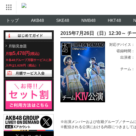
トップ
AKB48
SKE48
NMB48
HKT48
2015年7月26日（日）12:30～
対応デバイス：
月額見放題
収録時間：
5,478円
月額
(税込)
出演者：
※各48グループ月額サービスに加
入中は1,628円（税込）！
チーム：
※出演メンバーおよび在籍グループ／チーム
※配信される公演における内容につきまして