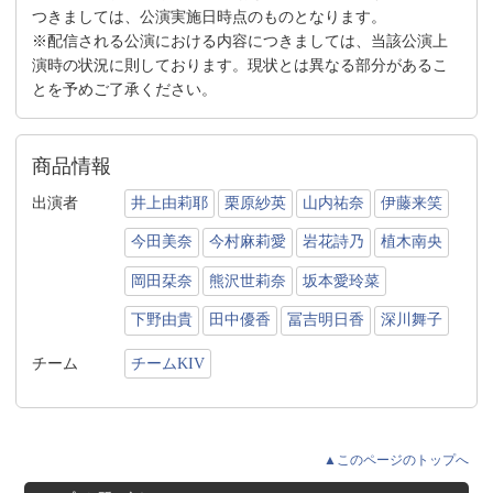
つきましては、公演実施日時点のものとなります。
※配信される公演における内容につきましては、当該公演上
演時の状況に則しております。現状とは異なる部分があるこ
とを予めご了承ください。
商品情報
出演者
井上由莉耶
栗原紗英
山内祐奈
伊藤来笑
今田美奈
今村麻莉愛
岩花詩乃
植木南央
岡田栞奈
熊沢世莉奈
坂本愛玲菜
下野由貴
田中優香
冨吉明日香
深川舞子
チーム
チームKIV
▲このページのトップへ