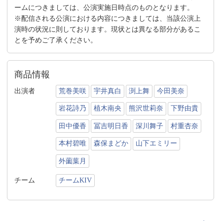
ームにつきましては、公演実施日時点のものとなります。
※配信される公演における内容につきましては、当該公演上
演時の状況に則しております。現状とは異なる部分があるこ
とを予めご了承ください。
商品情報
出演者
荒巻美咲
宇井真白
渕上舞
今田美奈
岩花詩乃
植木南央
熊沢世莉奈
下野由貴
田中優香
冨吉明日香
深川舞子
村重杏奈
本村碧唯
森保まどか
山下エミリー
外薗葉月
チーム
チームKIV