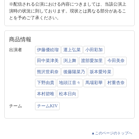
※配信される公演における内容につきましては、当該公演上
演時の状況に則しております。現状とは異なる部分があるこ
とを予めご了承ください。
商品情報
出演者
伊藤優絵瑠
運上弘菜
小田彩加
田中菜津美
渕上舞
渡部愛加里
今田美奈
熊沢世莉奈
後藤陽菜乃
坂本愛玲菜
下野由貴
地頭江音々
馬場彩華
村重杏奈
本村碧唯
松本日向
チーム
チームKIV
▲このページのトップへ