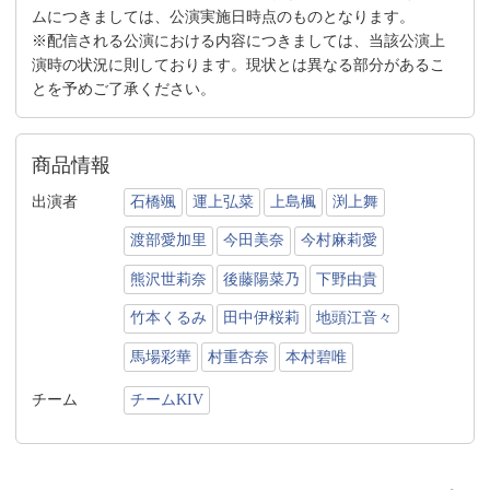
ムにつきましては、公演実施日時点のものとなります。
※配信される公演における内容につきましては、当該公演上
演時の状況に則しております。現状とは異なる部分があるこ
とを予めご了承ください。
商品情報
出演者
石橋颯
運上弘菜
上島楓
渕上舞
渡部愛加里
今田美奈
今村麻莉愛
熊沢世莉奈
後藤陽菜乃
下野由貴
竹本くるみ
田中伊桜莉
地頭江音々
馬場彩華
村重杏奈
本村碧唯
チーム
チームKIV