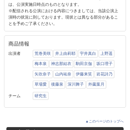
は、公演実施日時点のものとなります。
※配信される公演における内容につきましては、当該公演上
演時の状況に則しております。現状とは異なる部分があるこ
とを予めご了承ください。
商品情報
出演者
荒巻美咲
井上由莉耶
宇井真白
上野遥
梅本泉
神志那結衣
駒田京伽
坂口理子
矢吹奈子
山内祐奈
伊藤来笑
岩花詩乃
草場愛
後藤泉
深川舞子
外薗葉月
チーム
研究生
▲このページのトップへ