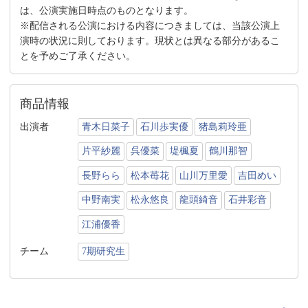
は、公演実施日時点のものとなります。
※配信される公演における内容につきましては、当該公演上
演時の状況に則しております。現状とは異なる部分があるこ
とを予めご了承ください。
商品情報
出演者
青木日菜子
石川歩実優
猪島莉玲亜
片平紗麗
呉優菜
堤楓夏
鶴川那智
長野らら
松本苺花
山川万里愛
吉田めい
中野南実
松永悠良
龍頭綺音
石井彩音
江浦優香
チーム
7期研究生