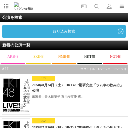
リバイバル配信
公演を検索
絞り込み検索
新着の公演一覧
AKB48
SKE48
NMB48
HKT48
NGT48
ALL
21タイトル 1ページ中 1ページ目
HD
2024年8月24日（土） HKT48 7期研究生「ラムネの飲み方」
公演
出演者：青木日菜子 石川歩実優 猪...
HD
2025年7月20日（日） HKT48 7期研究生「ラムネの飲み方」