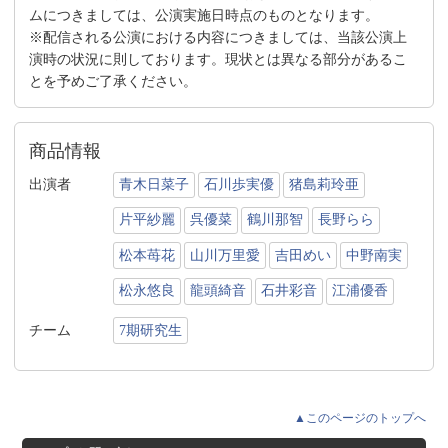
ムにつきましては、公演実施日時点のものとなります。
※配信される公演における内容につきましては、当該公演上
演時の状況に則しております。現状とは異なる部分があるこ
とを予めご了承ください。
商品情報
出演者
青木日菜子
石川歩実優
猪島莉玲亜
片平紗麗
呉優菜
鶴川那智
長野らら
松本苺花
山川万里愛
吉田めい
中野南実
松永悠良
龍頭綺音
石井彩音
江浦優香
チーム
7期研究生
▲このページのトップへ